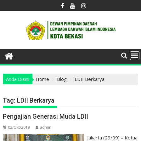
Skip
to
content
Anda Disini
Home
Blog
LDII Berkarya
Tag:
LDII Berkarya
Pengajian Generasi Muda LDII
02/Okt/2019
admin
Jakarta (29/09) – Ketua