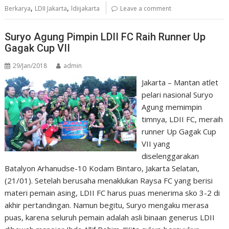
,
,
Berkarya
LDII Jakarta
ldiijakarta
Leave a comment
Suryo Agung Pimpin LDII FC Raih Runner Up
Gagak Cup VII
29/Jan/2018
admin
Jakarta – Mantan atlet
pelari nasional Suryo
Agung memimpin
timnya, LDII FC, meraih
runner Up Gagak Cup
VII yang
diselenggarakan
Batalyon Arhanudse-10 Kodam Bintaro, Jakarta Selatan,
(21/01). Setelah berusaha menaklukan Raysa FC yang berisi
materi pemain asing, LDII FC harus puas menerima sko 3-2 di
akhir pertandingan. Namun begitu, Suryo mengaku merasa
puas, karena seluruh pemain adalah asli binaan generus LDII