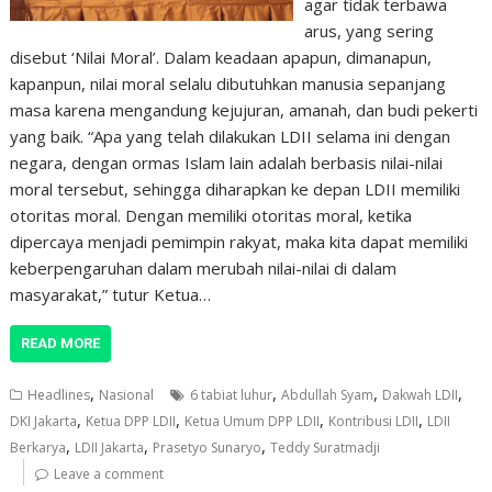
agar tidak terbawa
arus, yang sering
disebut ‘Nilai Moral’. Dalam keadaan apapun, dimanapun,
kapanpun, nilai moral selalu dibutuhkan manusia sepanjang
masa karena mengandung kejujuran, amanah, dan budi pekerti
yang baik. “Apa yang telah dilakukan LDII selama ini dengan
negara, dengan ormas Islam lain adalah berbasis nilai-nilai
moral tersebut, sehingga diharapkan ke depan LDII memiliki
otoritas moral. Dengan memiliki otoritas moral, ketika
dipercaya menjadi pemimpin rakyat, maka kita dapat memiliki
keberpengaruhan dalam merubah nilai-nilai di dalam
masyarakat,” tutur Ketua…
READ MORE
,
,
,
,
Headlines
Nasional
6 tabiat luhur
Abdullah Syam
Dakwah LDII
,
,
,
,
DKI Jakarta
Ketua DPP LDII
Ketua Umum DPP LDII
Kontribusi LDII
LDII
,
,
,
Berkarya
LDII Jakarta
Prasetyo Sunaryo
Teddy Suratmadji
Leave a comment