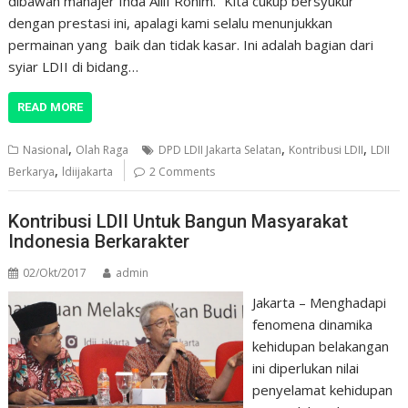
dibawah manajer Ihda Allif Rohim. “Kita cukup bersyukur
dengan prestasi ini, apalagi kami selalu menunjukkan
permainan yang baik dan tidak kasar. Ini adalah bagian dari
syiar LDII di bidang…
READ MORE
,
,
,
Nasional
Olah Raga
DPD LDII Jakarta Selatan
Kontribusi LDII
LDII
,
Berkarya
ldiijakarta
2 Comments
Kontribusi LDII Untuk Bangun Masyarakat
Indonesia Berkarakter
02/Okt/2017
admin
Jakarta – Menghadapi
fenomena dinamika
kehidupan belakangan
ini diperlukan nilai
penyelamat kehidupan