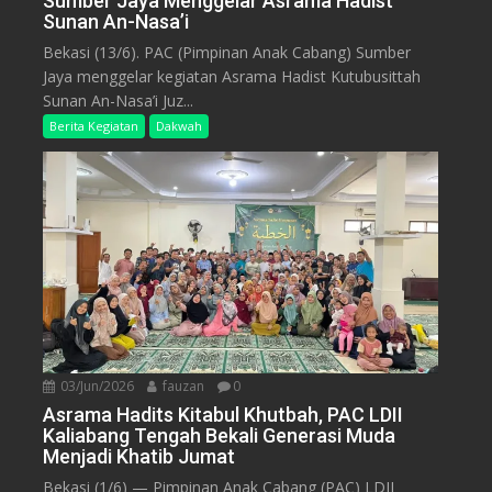
Sumber Jaya Menggelar Asrama Hadist
Sunan An-Nasa’i
Bekasi (13/6). PAC (Pimpinan Anak Cabang) Sumber
Jaya menggelar kegiatan Asrama Hadist Kutubusittah
Sunan An-Nasa’i Juz...
Berita Kegiatan
Dakwah
03/Jun/2026
fauzan
0
Asrama Hadits Kitabul Khutbah, PAC LDII
Kaliabang Tengah Bekali Generasi Muda
Menjadi Khatib Jumat
Bekasi (1/6) — Pimpinan Anak Cabang (PAC) LDII