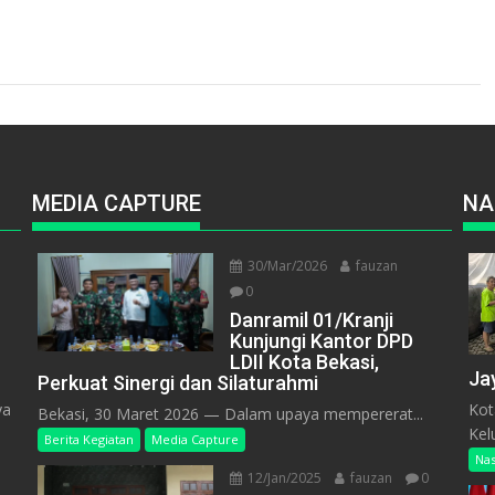
MEDIA CAPTURE
NA
30/Mar/2026
fauzan
0
Danramil 01/Kranji
Kunjungi Kantor DPD
LDII Kota Bekasi,
Ja
Perkuat Sinergi dan Silaturahmi
ya
Kot
Bekasi, 30 Maret 2026 — Dalam upaya mempererat...
n
Kel
Berita Kegiatan
Media Capture
Nas
12/Jan/2025
fauzan
0