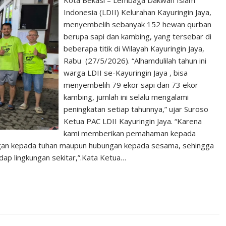
Kota Bekasi – Lembaga Dakwah Islam
Indonesia (LDII) Kelurahan Kayuringin Jaya,
menyembelih sebanyak 152 hewan qurban
berupa sapi dan kambing, yang tersebar di
beberapa titik di Wilayah Kayuringin Jaya,
Rabu (27/5/2026). “Alhamdulilah tahun ini
warga LDII se-Kayuringin Jaya , bisa
menyembelih 79 ekor sapi dan 73 ekor
kambing, jumlah ini selalu mengalami
peningkatan setiap tahunnya,” ujar Suroso
Ketua PAC LDII Kayuringin Jaya. “Karena
kami memberikan pemahaman kepada
ungan kepada tuhan maupun hubungan kepada sesama, sehingga
p lingkungan sekitar,”.Kata Ketua…