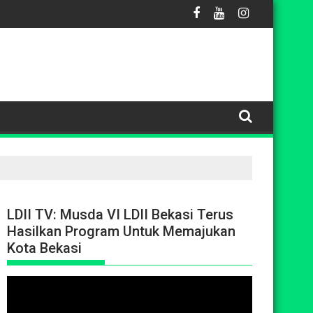
MA
eries 2 "Cool-Tech" Sukses Gelar Kursus Kilat Teknisi AC
Dukung Pembinaan Generasi Muda, Ketua DPD LDII Kot
LDII TV: Musda VI LDII Bekasi Terus
Hasilkan Program Untuk Memajukan
Kota Bekasi