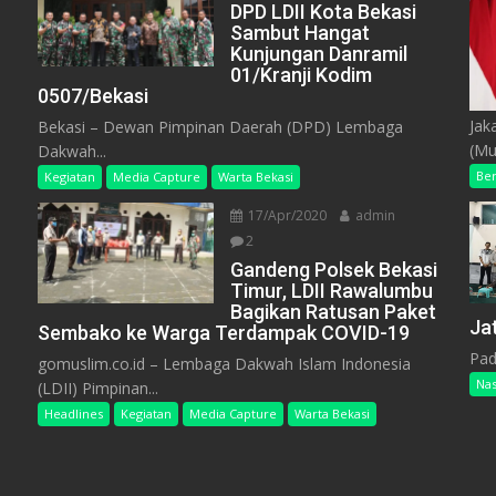
DPD LDII Kota Bekasi
Sambut Hangat
Kunjungan Danramil
01/Kranji Kodim
0507/Bekasi
Jak
Bekasi – Dewan Pimpinan Daerah (DPD) Lembaga
(Mu
Dakwah...
Ber
Kegiatan
Media Capture
Warta Bekasi
17/Apr/2020
admin
2
Gandeng Polsek Bekasi
Timur, LDII Rawalumbu
Bagikan Ratusan Paket
Ja
Sembako ke Warga Terdampak COVID-19
Pad
gomuslim.co.id – Lembaga Dakwah Islam Indonesia
Nas
(LDII) Pimpinan...
Headlines
Kegiatan
Media Capture
Warta Bekasi