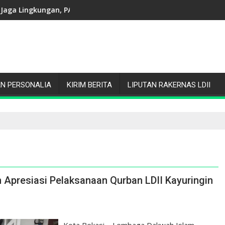
sangan Bendera
ungan, PAC LDII Jakasampurna Sukses Gelar Jalan Santai JANTA
Ciptakan Peluang Usaha Mandiri, Community S
N PERSONALIA
KIRIM BERITA
LIPUTAN RAKERNAS LDII
 Apresiasi Pelaksanaan Qurban LDII Kayuringin