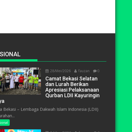
SIONAL
28/Mei/2026
fauzan
0
Camat Bekasi Selatan
dan Lurah Berikan
Apresiasi Pelaksanaan
Qurban LDII Kayuringin
ya
a Bekasi – Lembaga Dakwah Islam Indonesia (LDII)
urahan...
ional