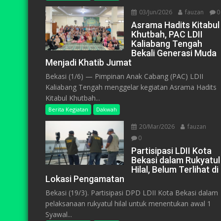
03/Jun/2026
fauzan
0
Asrama Hadits Kitabul
Khutbah, PAC LDII
Kaliabang Tengah
Bekali Generasi Muda
Menjadi Khatib Jumat
Bekasi (1/6) — Pimpinan Anak Cabang (PAC) LDII
Kaliabang Tengah menggelar kegiatan Asrama Hadits
Kitabul Khutbah...
Berita Kegiatan
Dakwah
20/Mar/2026
fauzan
0
Partisipasi LDII Kota
Bekasi dalam Rukyatul
Hilal, Belum Terlihat di
Lokasi Pengamatan
Bekasi (19/3). Partisipasi DPD LDII Kota Bekasi dalam
pelaksanaan rukyatul hilal untuk menentukan awal 1
Syawal...