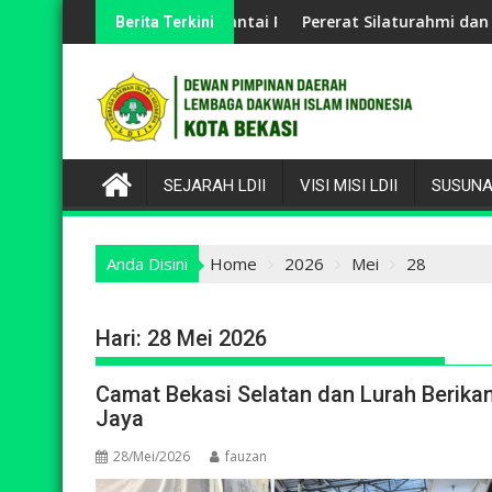
Skip
n Berbagai Perlombaan
 LDII Hadiri Jalan Santai PAC Jakasampurna dan Serukan Pema
Pererat Silaturahmi dan Jaga Lingk
Berita Terkini
to
content
SEJARAH LDII
VISI MISI LDII
SUSUNA
Anda Disini
Home
2026
Mei
28
Hari:
28 Mei 2026
Camat Bekasi Selatan dan Lurah Berikan
Jaya
28/Mei/2026
fauzan