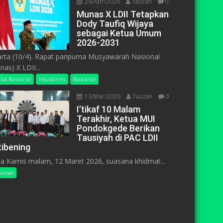
24/Apr/2026
fauzan
0
Munas X LDII Tetapkan
Dody Taufiq Wijaya
sebagai Ketua Umum
2026-2031
arta (10/4). Rapat paripurna Musyawarah Nasional
nas) X LDII...
ita Nasional
Headlines
Nasional
13/Mar/2026
fauzan
0
I’tikaf 10 Malam
Terakhir, Ketua MUI
Pondokgede Berikan
Tausiyah di PAC LDII
tibening
a Kamis malam, 12 Maret 2026, suasana khidmat...
ional