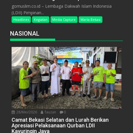
gomuslim.co.id – Lembaga Dakwah Islam Indonesia
(LDII) Pimpinan...
Headlines
Kegiatan
Media Capture
Warta Bekasi
NASIONAL
28/Mei/2026
fauzan
0
Camat Bekasi Selatan dan Lurah Berikan
Apresiasi Pelaksanaan Qurban LDII
Kayuringin Jaya