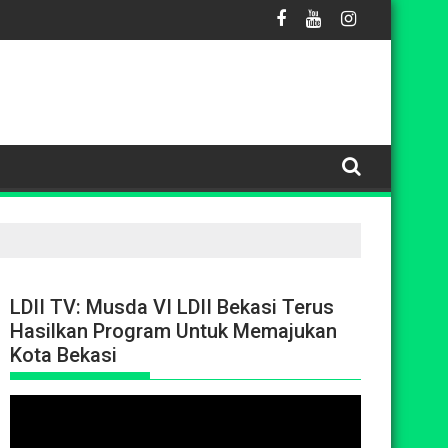
ANTAMA
ty Series 2 "Cool-Tech" Sukses Gelar Kursus Kilat Teknisi AC
Dukung Pembinaan Generasi Muda, Ketua DPD LDII
LDII TV: Musda VI LDII Bekasi Terus
Hasilkan Program Untuk Memajukan
Kota Bekasi