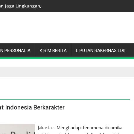
Pemasangan Bendera
ingkungan, PAC LDII Jakasampurna Sukses Gelar Jalan Santai J
Ciptakan Peluang Usaha Mandiri, Communi
N PERSONALIA
KIRIM BERITA
LIPUTAN RAKERNAS LDII
t Indonesia Berkarakter
Jakarta – Menghadapi fenomena dinamika