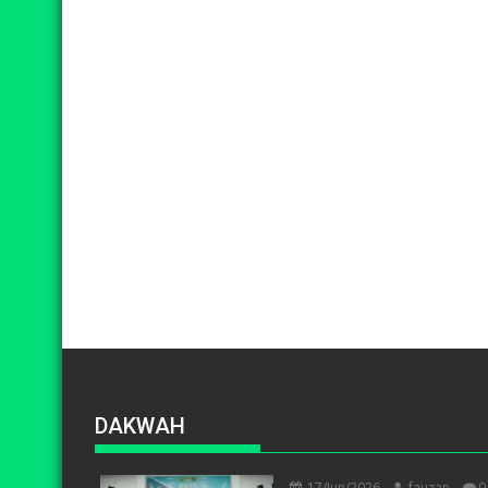
DAKWAH
17/Jun/2026
fauzan
0