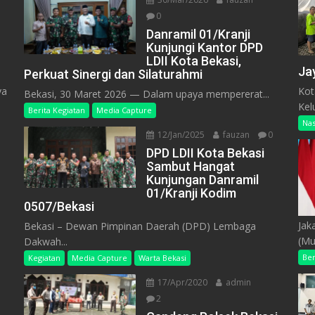
0
Danramil 01/Kranji
Kunjungi Kantor DPD
LDII Kota Bekasi,
Ja
Perkuat Sinergi dan Silaturahmi
ya
Kot
Bekasi, 30 Maret 2026 — Dalam upaya mempererat...
n
Kel
Berita Kegiatan
Media Capture
Nas
12/Jan/2025
fauzan
0
DPD LDII Kota Bekasi
Sambut Hangat
Kunjungan Danramil
01/Kranji Kodim
0507/Bekasi
Jak
Bekasi – Dewan Pimpinan Daerah (DPD) Lembaga
(Mu
Dakwah...
Ber
Kegiatan
Media Capture
Warta Bekasi
17/Apr/2020
admin
2