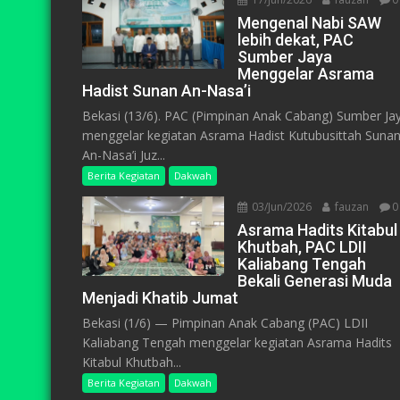
Mengenal Nabi SAW
lebih dekat, PAC
Sumber Jaya
Menggelar Asrama
Hadist Sunan An-Nasa’i
Bekasi (13/6). PAC (Pimpinan Anak Cabang) Sumber Ja
menggelar kegiatan Asrama Hadist Kutubusittah Suna
An-Nasa’i Juz...
Berita Kegiatan
Dakwah
03/Jun/2026
fauzan
0
Asrama Hadits Kitabul
Khutbah, PAC LDII
Kaliabang Tengah
Bekali Generasi Muda
Menjadi Khatib Jumat
Bekasi (1/6) — Pimpinan Anak Cabang (PAC) LDII
Kaliabang Tengah menggelar kegiatan Asrama Hadits
Kitabul Khutbah...
Berita Kegiatan
Dakwah