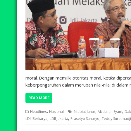
moral. Dengan memiliki otoritas moral, ketika diperc
keberpengaruhan dalam merubah nilai-nilai di dalam
READ MORE
,
,
,
Headlines
Nasional
6 tabiat luhur
Abdullah Syam
Dak
,
,
,
LDII Berkarya
LDII Jakarta
Prasetyo Sunaryo
Teddy Suratmadji