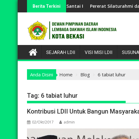
Skip
n dan Berbagai Perlombaan
 DPD LDII Hadiri Jalan Santai PAC Jakasampurna dan Serukan 
Pererat Silaturahmi dan Jaga L
Berita Terkini
to
content
SEJARAH LDII
VISI MISI LDII
SUSUNA
Anda Disini
Home
Blog
6 tabiat luhur
Tag:
6 tabiat luhur
Kontribusi LDII Untuk Bangun Masyaraka
02/Okt/2017
admin