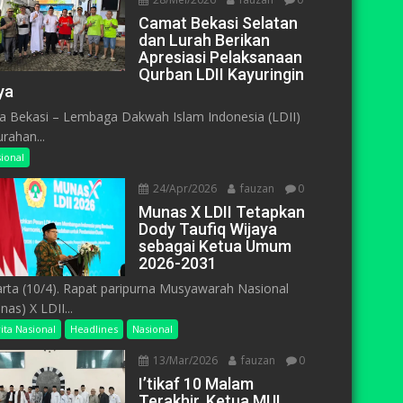
Camat Bekasi Selatan
dan Lurah Berikan
Apresiasi Pelaksanaan
Qurban LDII Kayuringin
ya
a Bekasi – Lembaga Dakwah Islam Indonesia (LDII)
urahan...
ional
24/Apr/2026
fauzan
0
Munas X LDII Tetapkan
Dody Taufiq Wijaya
sebagai Ketua Umum
2026-2031
arta (10/4). Rapat paripurna Musyawarah Nasional
nas) X LDII...
ita Nasional
Headlines
Nasional
13/Mar/2026
fauzan
0
I’tikaf 10 Malam
Terakhir, Ketua MUI