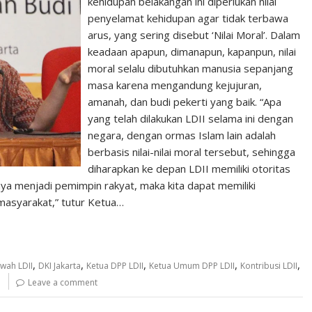
kehidupan belakangan ini diperlukan nilai
penyelamat kehidupan agar tidak terbawa
arus, yang sering disebut ‘Nilai Moral’. Dalam
keadaan apapun, dimanapun, kapanpun, nilai
moral selalu dibutuhkan manusia sepanjang
masa karena mengandung kejujuran,
amanah, dan budi pekerti yang baik. “Apa
yang telah dilakukan LDII selama ini dengan
negara, dengan ormas Islam lain adalah
berbasis nilai-nilai moral tersebut, sehingga
diharapkan ke depan LDII memiliki otoritas
aya menjadi pemimpin rakyat, maka kita dapat memiliki
 masyarakat,” tutur Ketua…
,
,
,
,
,
wah LDII
DKI Jakarta
Ketua DPP LDII
Ketua Umum DPP LDII
Kontribusi LDII
Leave a comment