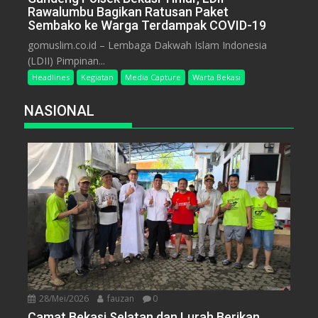
Rawalumbu Bagikan Ratusan Paket
Sembako ke Warga Terdampak COVID-19
gomuslim.co.id – Lembaga Dakwah Islam Indonesia
(LDII) Pimpinan...
Headlines
Kegiatan
Media Capture
Warta Bekasi
NASIONAL
28/Mei/2026
fauzan
0
Camat Bekasi Selatan dan Lurah Berikan