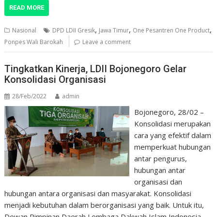
READ MORE
,
,
,
Nasional
DPD LDII Gresik
Jawa Timur
One Pesantren One Product
Ponpes Wali Barokah
Leave a comment
Tingkatkan Kinerja, LDII Bojonegoro Gelar
Konsolidasi Organisasi
28/Feb/2022
admin
Bojonegoro, 28/02 –
Konsolidasi merupakan
cara yang efektif dalam
memperkuat hubungan
antar pengurus,
hubungan antar
organisasi dan
hubungan antara organisasi dan masyarakat. Konsolidasi
menjadi kebutuhan dalam berorganisasi yang baik. Untuk itu,
Dewan Pimpinan Daerah Lembaga Dakwah Islam Indonesia