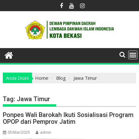
Skip
to
content
Anda Disini
Home
Blog
Jawa Timur
Tag:
Jawa Timur
Ponpes Wali Barokah Ikuti Sosialisasi Program
OPOP dari Pemprov Jatim
05/Mar/2025
admin