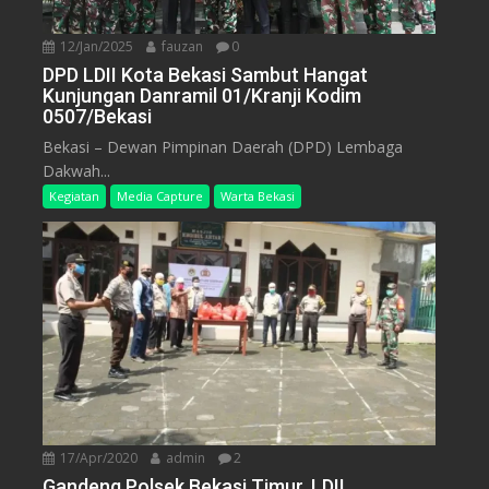
12/Jan/2025
fauzan
0
DPD LDII Kota Bekasi Sambut Hangat
Kunjungan Danramil 01/Kranji Kodim
0507/Bekasi
Bekasi – Dewan Pimpinan Daerah (DPD) Lembaga
Dakwah...
Kegiatan
Media Capture
Warta Bekasi
17/Apr/2020
admin
2
Gandeng Polsek Bekasi Timur, LDII