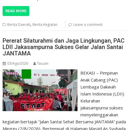
READ MORE
,
Berita Daerah
Berita Kegiatan
Leave a comment
Pererat Silaturahmi dan Jaga Lingkungan, PAC
LDII Jakasampurna Sukses Gelar Jalan Santai
JANTAMA
03/Agu/2026
fauzan
BEKASI – Pimpinan
Anak Cabang (PAC)
Lembaga Dakwah
Islam Indonesia (LDII)
Kelurahan
Jakasampurna sukses
menyelenggarakan
kegiatan bertajuk “Jalan Santai Sehat Bersama JANTAMA” pada
Minggu (2/8/2026). Bertempat di Halaman Masjid As Syuhada,