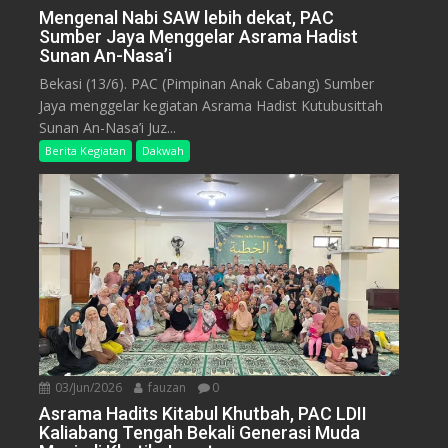
Mengenal Nabi SAW lebih dekat, PAC
Sumber Jaya Menggelar Asrama Hadist
Sunan An-Nasa’i
Bekasi (13/6). PAC (Pimpinan Anak Cabang) Sumber
Jaya menggelar kegiatan Asrama Hadist Kutubusittah
Sunan An-Nasa’i Juz...
Berita Kegiatan
Dakwah
03/Jun/2026
fauzan
0
Asrama Hadits Kitabul Khutbah, PAC LDII
Kaliabang Tengah Bekali Generasi Muda