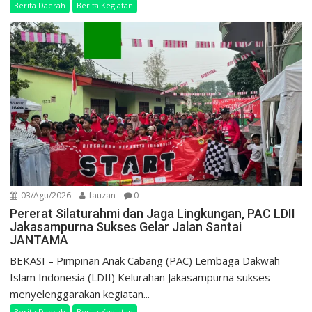
Berita Daerah
Berita Kegiatan
03/Agu/2026
fauzan
0
Pererat Silaturahmi dan Jaga Lingkungan, PAC LDII
Jakasampurna Sukses Gelar Jalan Santai
JANTAMA
BEKASI – Pimpinan Anak Cabang (PAC) Lembaga Dakwah
Islam Indonesia (LDII) Kelurahan Jakasampurna sukses
menyelenggarakan kegiatan...
Berita Daerah
Berita Kegiatan