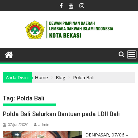
Skip
to
content
Anda Disini
Home
Blog
Polda Bali
Tag:
Polda Bali
Polda Bali Salurkan Bantuan pada LDII Bali
07/Jun/2020
admin
DENPASAR, 07/06 –