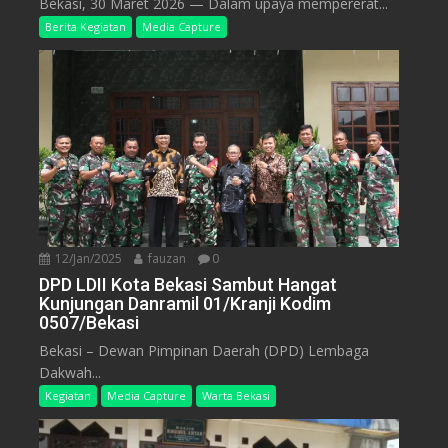
Bekasi, 30 Maret 2026 — Dalam upaya mempererat...
Berita Kegiatan
Media Capture
12/Jan/2025
fauzan
0
DPD LDII Kota Bekasi Sambut Hangat
Kunjungan Danramil 01/Kranji Kodim
0507/Bekasi
Bekasi – Dewan Pimpinan Daerah (DPD) Lembaga
Dakwah...
Kegiatan
Media Capture
Warta Bekasi