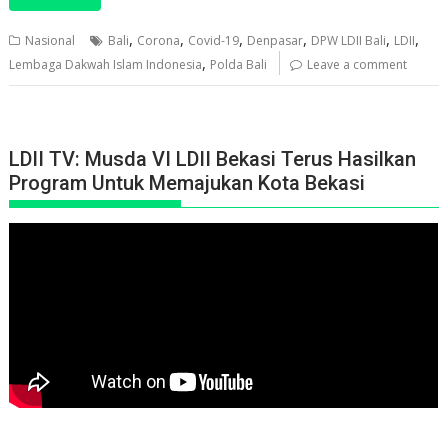
,
,
,
,
,
,
Nasional
Bali
Corona
Covid-19
Denpasar
DPW LDII Bali
LDII
,
Lembaga Dakwah Islam Indonesia
Polda Bali
Leave a comment
LDII TV: Musda VI LDII Bekasi Terus Hasilkan
Program Untuk Memajukan Kota Bekasi