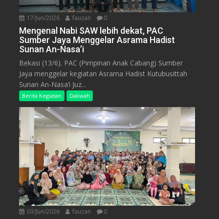
17/Jun/2026
fauzan
0
Mengenal Nabi SAW lebih dekat, PAC
Sumber Jaya Menggelar Asrama Hadist
Sunan An-Nasa’i
Bekasi (13/6). PAC (Pimpinan Anak Cabang) Sumber
Jaya menggelar kegiatan Asrama Hadist Kutubusittah
Sunan An-Nasa’i Juz...
Berita Kegiatan
Dakwah
03/Jun/2026
fauzan
0