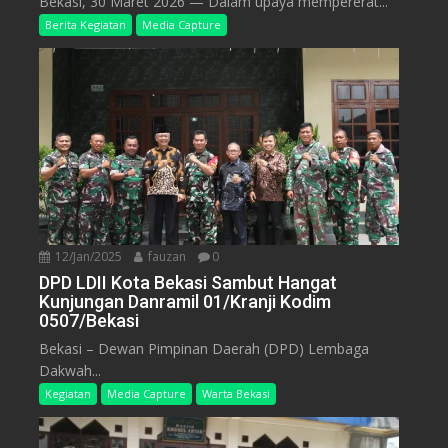
Bekasi, 30 Maret 2026 — Dalam upaya mempererat...
Berita Kegiatan
Media Capture
12/Jan/2025
fauzan
0
DPD LDII Kota Bekasi Sambut Hangat
Kunjungan Danramil 01/Kranji Kodim
0507/Bekasi
Bekasi – Dewan Pimpinan Daerah (DPD) Lembaga
Dakwah...
Kegiatan
Media Capture
Warta Bekasi