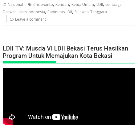
,
,
,
,
Nasional
Chriswanto
Kendari
Ketua Umum
LDII
Lembaga
,
,
Dakwah Islam Indonesia
Rapimnas LDII
Sulawesi Tenggara
Leave a comment
LDII TV: Musda VI LDII Bekasi Terus Hasilkan
Program Untuk Memajukan Kota Bekasi