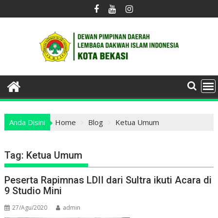
Skip
to
content
Anda Disini
Home
Blog
Ketua Umum
Tag:
Ketua Umum
Peserta Rapimnas LDII dari Sultra ikuti Acara di
9 Studio Mini
27/Agu/2020
admin