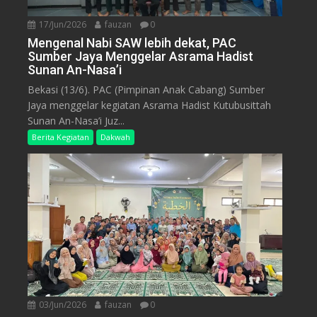
17/Jun/2026
fauzan
0
Mengenal Nabi SAW lebih dekat, PAC
Sumber Jaya Menggelar Asrama Hadist
Sunan An-Nasa’i
Bekasi (13/6). PAC (Pimpinan Anak Cabang) Sumber
Jaya menggelar kegiatan Asrama Hadist Kutubusittah
Sunan An-Nasa’i Juz...
Berita Kegiatan
Dakwah
03/Jun/2026
fauzan
0