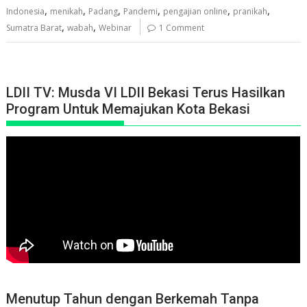
,
,
,
,
,
,
Indonesia
menikah
Padang
Pandemi
pengajian online
pranikah
,
,
Sumatra Barat
wabah
Webinar
1 Comment
LDII TV: Musda VI LDII Bekasi Terus Hasilkan
Program Untuk Memajukan Kota Bekasi
Menutup Tahun dengan Berkemah Tanpa