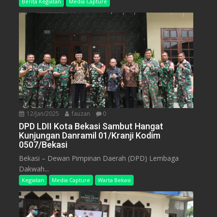
Berita Kegiatan
Media Capture
12/Jan/2025
fauzan
0
DPD LDII Kota Bekasi Sambut Hangat
Kunjungan Danramil 01/Kranji Kodim
0507/Bekasi
Bekasi – Dewan Pimpinan Daerah (DPD) Lembaga
Dakwah...
Kegiatan
Media Capture
Warta Bekasi