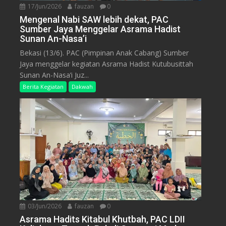
17/Jun/2026
fauzan
0
Mengenal Nabi SAW lebih dekat, PAC
Sumber Jaya Menggelar Asrama Hadist
Sunan An-Nasa’i
Bekasi (13/6). PAC (Pimpinan Anak Cabang) Sumber
Jaya menggelar kegiatan Asrama Hadist Kutubusittah
Sunan An-Nasa’i Juz...
Berita Kegiatan
Dakwah
03/Jun/2026
fauzan
0
Asrama Hadits Kitabul Khutbah, PAC LDII