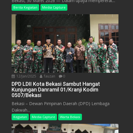
Bekasi, 30 Maret 2026 — Dalam upaya mempererat...
Berita Kegiatan
Media Capture
12/Jan/2025
fauzan
0
DPD LDII Kota Bekasi Sambut Hangat
Kunjungan Danramil 01/Kranji Kodim
0507/Bekasi
Bekasi – Dewan Pimpinan Daerah (DPD) Lembaga
Dakwah...
Kegiatan
Media Capture
Warta Bekasi