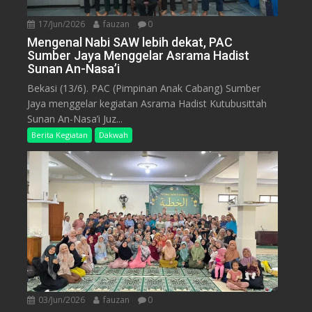
17/Jun/2026
fauzan
0
Mengenal Nabi SAW lebih dekat, PAC
Sumber Jaya Menggelar Asrama Hadist
Sunan An-Nasa’i
Bekasi (13/6). PAC (Pimpinan Anak Cabang) Sumber
Jaya menggelar kegiatan Asrama Hadist Kutubusittah
Sunan An-Nasa’i Juz...
Berita Kegiatan
Dakwah
03/Jun/2026
fauzan
0