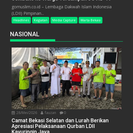
gomuslim.co.id – Lembaga Dakwah Islam Indonesia
(LDII) Pimpinan...
Headlines
Kegiatan
Media Capture
Warta Bekasi
NASIONAL
28/Mei/2026
fauzan
0
Camat Bekasi Selatan dan Lurah Berikan
Apresiasi Pelaksanaan Qurban LDII
Kayuringin Jaya