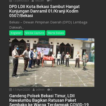
12/Jan/2025
fauzan
0
DPD LDII Kota Bekasi Sambut Hangat
Kunjungan Danramil 01/Kranji Kodim
0507/Bekasi
Bekasi – Dewan Pimpinan Daerah (DPD) Lembaga
Dakwah...
Kegiatan
Media Capture
Warta Bekasi
17/Apr/2020
admin
2
Gandeng Polsek Bekasi Timur, LDII
Rawalumbu Bagikan Ratusan Paket
Sembako ke Warga Terdampak COVID-19