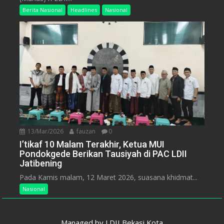
Berita Nasional
Headlines
Nasional
13/Mar/2026
fauzan
0
I’tikaf 10 Malam Terakhir, Ketua MUI
Pondokgede Berikan Tausiyah di PAC LDII
Jatibening
Pada Kamis malam, 12 Maret 2026, suasana khidmat...
Nasional
Managed by
LDII Bekasi Kota