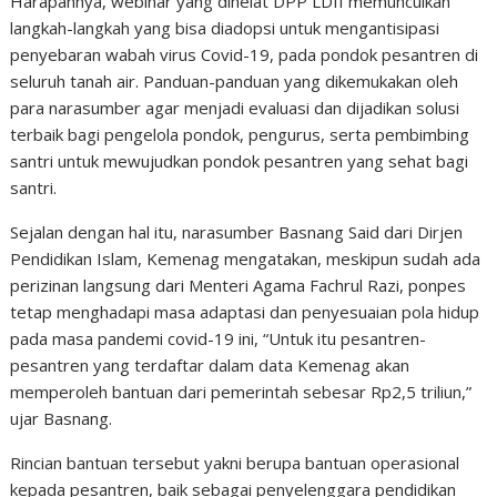
Harapannya, webinar yang dihelat DPP LDII memunculkan
langkah-langkah yang bisa diadopsi untuk mengantisipasi
penyebaran wabah virus Covid-19, pada pondok pesantren di
seluruh tanah air. Panduan-panduan yang dikemukakan oleh
para narasumber agar menjadi evaluasi dan dijadikan solusi
terbaik bagi pengelola pondok, pengurus, serta pembimbing
santri untuk mewujudkan pondok pesantren yang sehat bagi
santri.
Sejalan dengan hal itu, narasumber Basnang Said dari Dirjen
Pendidikan Islam, Kemenag mengatakan, meskipun sudah ada
perizinan langsung dari Menteri Agama Fachrul Razi, ponpes
tetap menghadapi masa adaptasi dan penyesuaian pola hidup
pada masa pandemi covid-19 ini, “Untuk itu pesantren-
pesantren yang terdaftar dalam data Kemenag akan
memperoleh bantuan dari pemerintah sebesar Rp2,5 triliun,”
ujar Basnang.
Rincian bantuan tersebut yakni berupa bantuan operasional
kepada pesantren, baik sebagai penyelenggara pendidikan