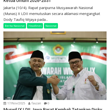
Ketua Umum 2026-2031
Jakarta (10/4). Rapat paripurna Musyawarah Nasional
(Munas) X LDII memutuskan secara aklamasi mengangkat
Dody Taufiq Wijaya pada...
Berita Nasional
Headlines
Nasional
17/Nov/2025
fauzan
0
Muswil IX LDII Jawa Barat Kembali Tetapkan Dicky