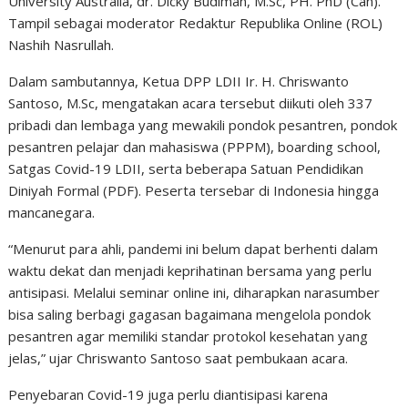
University Australia, dr. Dicky Budiman, M.Sc, PH. PhD (Can).
Tampil sebagai moderator Redaktur Republika Online (ROL)
Nashih Nasrullah.
Dalam sambutannya, Ketua DPP LDII Ir. H. Chriswanto
Santoso, M.Sc, mengatakan acara tersebut diikuti oleh 337
pribadi dan lembaga yang mewakili pondok pesantren, pondok
pesantren pelajar dan mahasiswa (PPPM), boarding school,
Satgas Covid-19 LDII, serta beberapa Satuan Pendidikan
Diniyah Formal (PDF). Peserta tersebar di Indonesia hingga
mancanegara.
“Menurut para ahli, pandemi ini belum dapat berhenti dalam
waktu dekat dan menjadi keprihatinan bersama yang perlu
antisipasi. Melalui seminar online ini, diharapkan narasumber
bisa saling berbagi gagasan bagaimana mengelola pondok
pesantren agar memiliki standar protokol kesehatan yang
jelas,” ujar Chriswanto Santoso saat pembukaan acara.
Penyebaran Covid-19 juga perlu diantisipasi karena