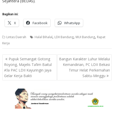
Sejahtera (BEDAS).
Bagikan ini:
X
Facebook
WhatsApp
,
,
,
Lintas Daerah
Halal Bihalal
LDII Bandung
MUI Bandung
Rapat
Kerja
Navigasi
Pupuk Semangat Gotong
Bangun Karakter Luhur Melalui
pos
Royong, Majelis Ta’lim Baitul
Kemandirian, PC LDII Bekasi
A’la PAC LDII Kayuringin Jaya
Timur Helat Perkemahan
Gelar Kerja Bakti
Sabtu-Minggu