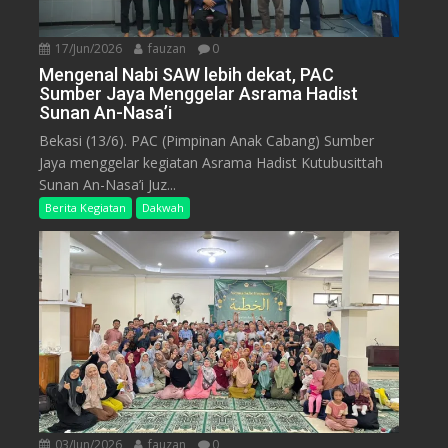
17/Jun/2026
fauzan
0
Mengenal Nabi SAW lebih dekat, PAC
Sumber Jaya Menggelar Asrama Hadist
Sunan An-Nasa’i
Bekasi (13/6). PAC (Pimpinan Anak Cabang) Sumber
Jaya menggelar kegiatan Asrama Hadist Kutubusittah
Sunan An-Nasa’i Juz...
Berita Kegiatan
Dakwah
03/Jun/2026
fauzan
0