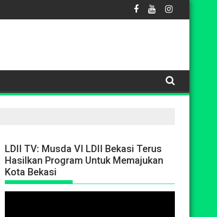
Kilat Teknisi AC
a, Ketua DPD LDII Kota Bekasi Lepas Tim Sepak Bola FORSGI ke
Sambut HUT ke-81 RI, Ibu-Ibu LDII Kayur
LDII TV: Musda VI LDII Bekasi Terus
Hasilkan Program Untuk Memajukan
Kota Bekasi