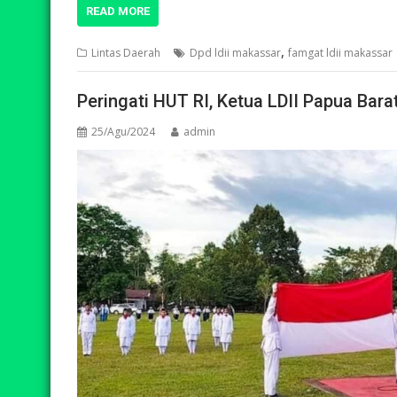
READ MORE
,
Lintas Daerah
Dpd ldii makassar
famgat ldii makassar
Peringati HUT RI, Ketua LDII Papua Bar
25/Agu/2024
admin