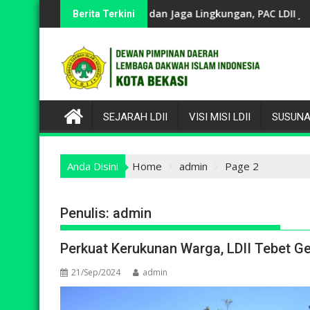
Skip
rna dan Serukan Pemasangan Bendera
urahmi dan Jaga Lingkungan, PAC LDII Jakasampurna Sukses Gel
Ciptakan Peluang Usaha
Berita Terkini
to
content
SEJARAH LDII
VISI MISI LDII
SUSUNA
Anda Disini
Home
admin
Page 2
Penulis:
admin
Perkuat Kerukunan Warga, LDII Tebet Ge
21/Sep/2024
admin