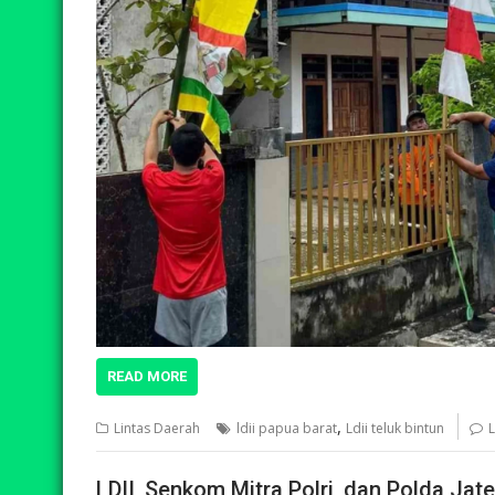
READ MORE
,
Lintas Daerah
ldii papua barat
Ldii teluk bintun
LDII, Senkom Mitra Polri, dan Polda Jat