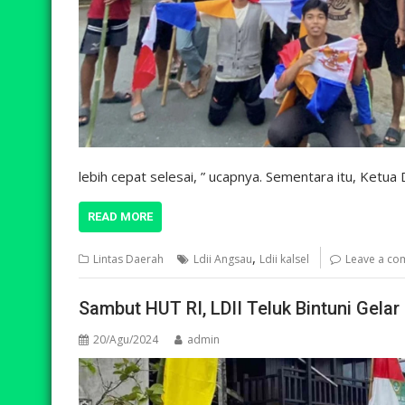
lebih cepat selesai, ” ucapnya. Sementara itu, Ketu
READ MORE
,
Lintas Daerah
Ldii Angsau
Ldii kalsel
Leave a c
Sambut HUT RI, LDII Teluk Bintuni Gelar 
20/Agu/2024
admin