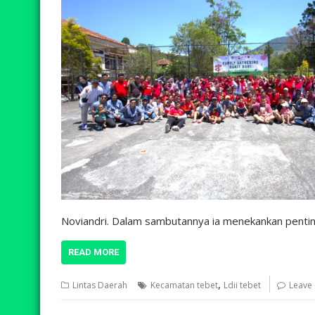
Noviandri. Dalam sambutannya ia menekankan pent
READ MORE
,
Lintas Daerah
Kecamatan tebet
Ldii tebet
Leave