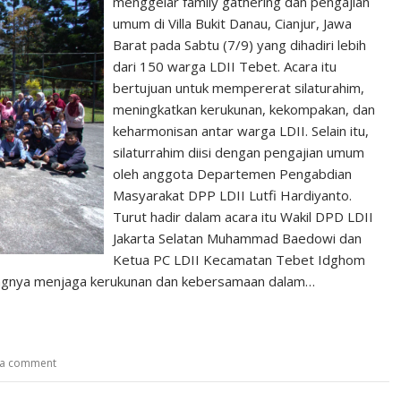
menggelar family gathering dan pengajian
umum di Villa Bukit Danau, Cianjur, Jawa
Barat pada Sabtu (7/9) yang dihadiri lebih
dari 150 warga LDII Tebet. Acara itu
bertujuan untuk mempererat silaturahim,
meningkatkan kerukunan, kekompakan, dan
keharmonisan antar warga LDII. Selain itu,
silaturrahim diisi dengan pengajian umum
oleh anggota Departemen Pengabdian
Masyarakat DPP LDII Lutfi Hardiyanto.
Turut hadir dalam acara itu Wakil DPD LDII
Jakarta Selatan Muhammad Baedowi dan
Ketua PC LDII Kecamatan Tebet Idghom
ingnya menjaga kerukunan dan kebersamaan dalam…
 a comment