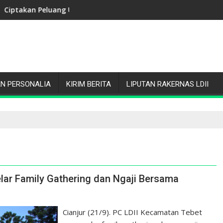
ar Jalan Santai JANTAMA
 Mandiri, Community Series 2 "Cool-Tech" Sukses Gelar Kursus 
Dukung Pembinaan Generasi Mud
N PERSONALIA
KIRIM BERITA
LIPUTAN RAKERNAS LDII
lar Family Gathering dan Ngaji Bersama
Cianjur (21/9). PC LDII Kecamatan Tebet