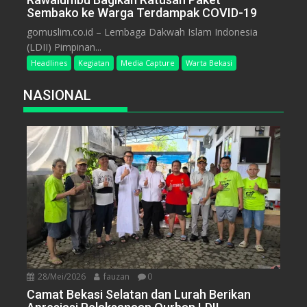
Sembako ke Warga Terdampak COVID-19
gomuslim.co.id – Lembaga Dakwah Islam Indonesia
(LDII) Pimpinan...
Headlines
Kegiatan
Media Capture
Warta Bekasi
NASIONAL
28/Mei/2026
fauzan
0
Camat Bekasi Selatan dan Lurah Berikan