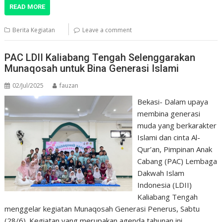
READ MORE
Berita Kegiatan
Leave a comment
PAC LDII Kaliabang Tengah Selenggarakan
Munaqosah untuk Bina Generasi Islami
02/Jul/2025
fauzan
Bekasi- Dalam upaya
membina generasi
muda yang berkarakter
Islami dan cinta Al-
Qur’an, Pimpinan Anak
Cabang (PAC) Lembaga
Dakwah Islam
Indonesia (LDII)
Kaliabang Tengah
menggelar kegiatan Munaqosah Generasi Penerus, Sabtu
(28/6). Kegiatan yang merupakan agenda tahunan ini