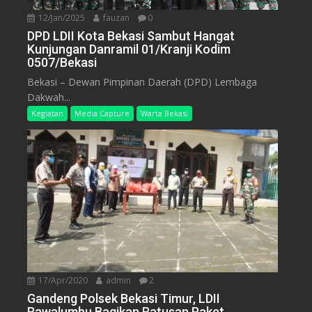
12/Jan/2025
fauzan
0
DPD LDII Kota Bekasi Sambut Hangat
Kunjungan Danramil 01/Kranji Kodim
0507/Bekasi
Bekasi – Dewan Pimpinan Daerah (DPD) Lembaga
Dakwah...
Kegiatan
Media Capture
Warta Bekasi
17/Apr/2020
admin
2
Gandeng Polsek Bekasi Timur, LDII
Rawalumbu Bagikan Ratusan Paket