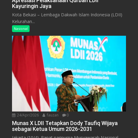
Apresiasi Pelaksanaan Qurban LDII
Kayuringin Jaya
Kota Bekasi – Lembaga Dakwah Islam Indonesia (LDII)
Kelurahan...
Nasional
24/Apr/2026
fauzan
0
Munas X LDII Tetapkan Dody Taufiq Wijaya
sebagai Ketua Umum 2026-2031
Jakarta (10/4). Rapat paripurna Musyawarah Nasional